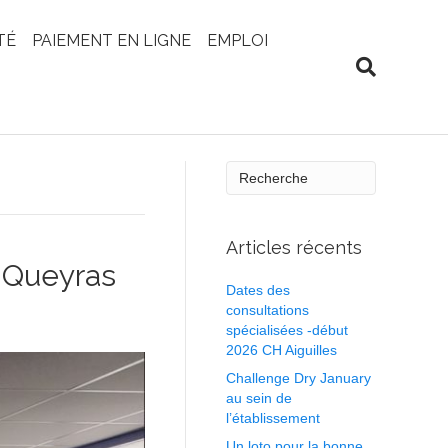
TÉ
PAIEMENT EN LIGNE
EMPLOI
Articles récents
s-Queyras
Dates des
consultations
spécialisées -début
2026 CH Aiguilles
Challenge Dry January
au sein de
l’établissement
Un loto pour la bonne