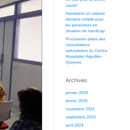
cause!
Handident un cabinet
dentaire mobile pour
les personnes en
situation de handicap
Prochaines dates des
consultations
spécialisées au Centre
Hospitalier Aiguilles-
Queyras
Archives
janvier 2026
février 2025
novembre 2024
septembre 2024
avril 2024